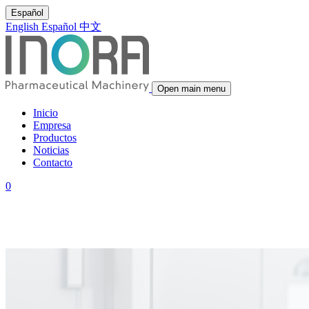
Español
English
Español
中文
Open main menu
Inicio
Empresa
Productos
Noticias
Contacto
0