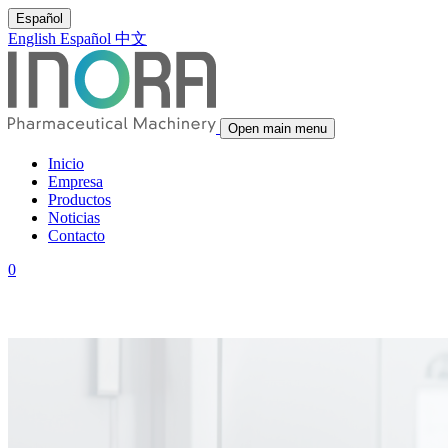
Español
English
Español
中文
Open main menu
Inicio
Empresa
Productos
Noticias
Contacto
0