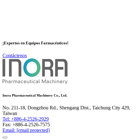
Dispositivo de elevación e inclinación (Lifting & Tilting Device) -
Función y Aplicaciones Función: Mezcla de polvos y gránulos,
garantizando una distribución homogénea. Mezcla de diferentes
tipos de polvos y gránulos con lubricantes, aglutinantes o aceites
esenciales de sabor, logrando la uniformidad requerida. Inora es un
fabricante profesional de Mezcladores en Contenedor y Dispositivos
de Inclinación. Su alta eficiencia y calidad garantizan la satisfacción
¡Expertos en Equipos Farmacéuticos!
de los clientes, respaldadas por su amplia experiencia en la
fabricación de equipos de mezcla y manipulación de materiales.
Contáctenos
More
Inora Pharmaceutical Machinery Co., Ltd.
No. 211-18, Dongzhou Rd., Shengang Dist., Taichung City 429,
Taiwan
Tel: +886-4-2526-2929
Fax: +886-4-2526-7575
Email:
[email protected]