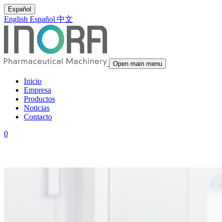
Español
English
Español
中文
Open main menu
Inicio
Empresa
Productos
Noticias
Contacto
0