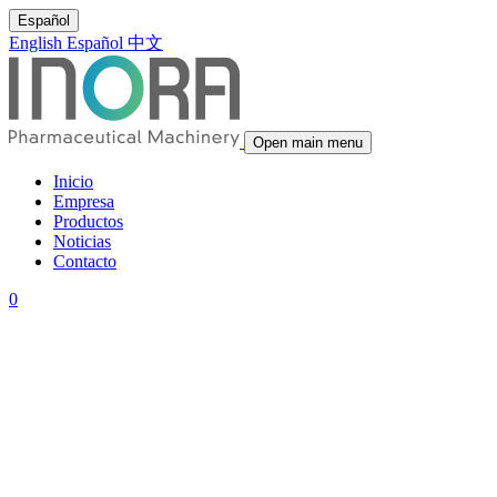
Español
English
Español
中文
Open main menu
Inicio
Empresa
Productos
Noticias
Contacto
0