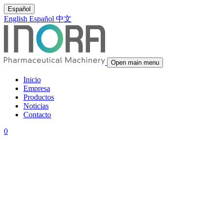
Español
English
Español
中文
Open main menu
Inicio
Empresa
Productos
Noticias
Contacto
0