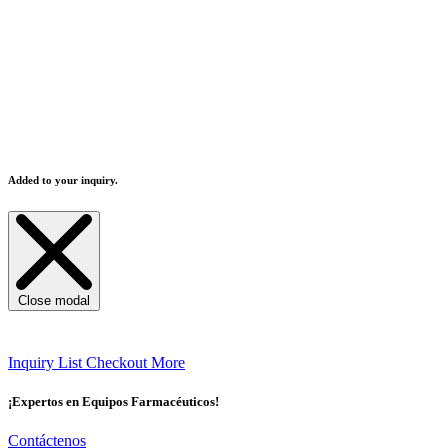
YS-RM-250
250
100-200
50-100
YS-UM-300
300
120-240
60-120
YS-RM-300
300
120-240
60-120
YS-UM-400
400
160-320
80-160
YS-RM-400
400
160-320
80-160
YS-UM-600
600
240-480
120-240
YS-RM-600
600
240-480
120-240
Added to your inquiry.
Close modal
Inquiry List
Checkout More
¡Expertos en Equipos Farmacéuticos!
Contáctenos