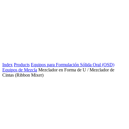
Index
Products
Equipos para Formulación Sólida Oral (OSD)
Equipos de Mezcla
Mezclador en Forma de U / Mezclador de
Cintas (Ribbon Mixer)
ulación Sólida Oral (OSD)
dor Mezclador Rápido (RMG)
 de Lecho Fluidizado (FBD) / Procesador de Lecho
ado (FBP)
or de Rodillos para Granulación en Seco